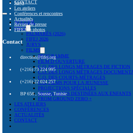
CONTACT
Jurys
Les ateliers
Conférences et rencontres
Actualités
ACCUEIL
Revues de presse
FIFEJ
FIFEJ en photos
PALMARÈS (2026)
FIFEJ 2026
Contact
JURYS
FILMS
PROGRAMME
direction@fifej.org
FILM D’OUVERTURE
C.O. DES LONGS MÉTRAGES DE FICTION
(+216) 73 224 995
C.O. DES LONGS MÉTRAGES DOCUMENT
C.O. DES COURTS-MÉTRAGES
(+216) 22 024 257
C.O. FILMS POUR LA JEUNESSE
PROJECTIONS SPÉCIALES
PROJECTIONS DESTINÉES AUX ENFANTS
BP 658 , Sousse, Tunisie
FROM GROUND ZERO +
LES ATELIERS
CONFÉRENCES
ACTUALITÉS
CONTACT