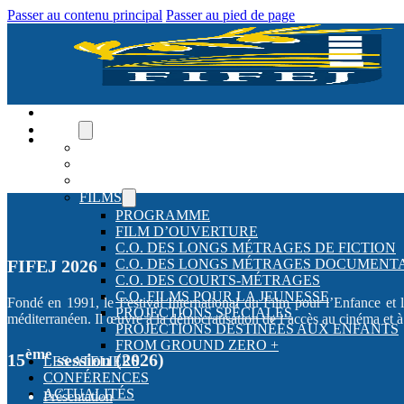
Passer au contenu principal
Passer au pied de page
ACCUEIL
FIFEJ
PALMARÈS (2026)
FIFEJ 2026
JURYS
FILMS
PROGRAMME
FILM D’OUVERTURE
C.O. DES LONGS MÉTRAGES DE FICTION
FIFEJ 2026
C.O. DES LONGS MÉTRAGES DOCUMENT
C.O. DES COURTS-MÉTRAGES
C.O. FILMS POUR LA JEUNESSE
Fondé en 1991, le Festival International du Film pour l’Enfance et 
PROJECTIONS SPÉCIALES
méditerranéen. Il œuvre à la démocratisation de l’accès au cinéma et 
PROJECTIONS DESTINÉES AUX ENFANTS
FROM GROUND ZERO +
ème
15
session (2026)
LES ATELIERS
CONFÉRENCES
ACTUALITÉS
Présentation