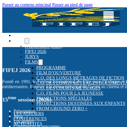
Passer au contenu principal
Passer au pied de page
ACCUEIL
FIFEJ
PALMARÈS (2026)
FIFEJ 2026
JURYS
FILMS
PROGRAMME
FIFEJ 2026
FILM D’OUVERTURE
C.O. DES LONGS MÉTRAGES DE FICTION
Fondé en 1991, le Festival International du Film pour l’Enfance et 
C.O. DES LONGS MÉTRAGES DOCUMENT
méditerranéen. Il œuvre à la démocratisation de l’accès au cinéma et 
C.O. DES COURTS-MÉTRAGES
C.O. FILMS POUR LA JEUNESSE
ème
PROJECTIONS SPÉCIALES
15
session (2026)
PROJECTIONS DESTINÉES AUX ENFANTS
FROM GROUND ZERO +
Présentation
LES ATELIERS
Jurys
CONFÉRENCES
Les ateliers
ACTUALITÉS
Conférences et rencontres