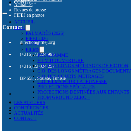
CONTACT
Actualités
Revues de presse
FIFEJ en photos
ACCUEIL
Contact
FIFEJ
PALMARÈS (2026)
FIFEJ 2026
direction@fifej.org
JURYS
FILMS
(+216) 73 224 995
PROGRAMME
FILM D’OUVERTURE
C.O. DES LONGS MÉTRAGES DE FICTION
(+216) 22 024 257
C.O. DES LONGS MÉTRAGES DOCUMENT
C.O. DES COURTS-MÉTRAGES
BP 658 , Sousse, Tunisie
C.O. FILMS POUR LA JEUNESSE
PROJECTIONS SPÉCIALES
PROJECTIONS DESTINÉES AUX ENFANTS
FROM GROUND ZERO +
LES ATELIERS
CONFÉRENCES
ACTUALITÉS
CONTACT