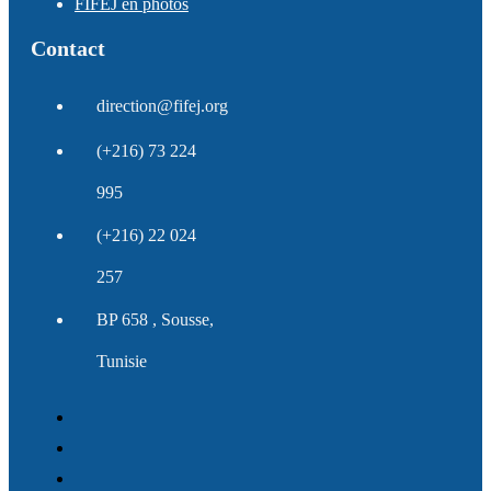
FIFEJ en photos
Contact
direction@fifej.org
(+216) 73 224
995
(+216) 22 024
257
BP 658 , Sousse,
Tunisie