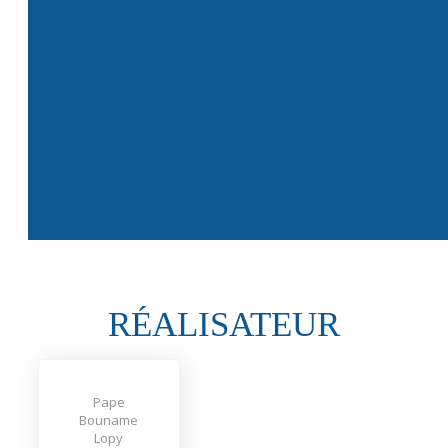
RÉALISATEUR
Pape
Bouname
Lopy