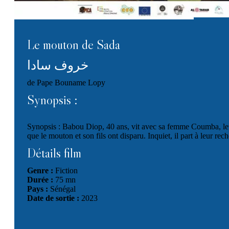
Le mouton de Sada
خروف سادا
de Pape Bouname Lopy
Synopsis :
Synopsis : Babou Diop, 40 ans, vit avec sa femme Coumba, leur
que le mouton et son fils ont disparu. Inquiet, il part à leur rec
Détails film
Genre :
Fiction
Durée :
75 mn
Pays :
Sénégal
Date de sortie :
2023