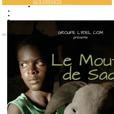
AUX ENFANTS
FROM GROUND ZERO +
LES ATELIERS
CONFÉRENCES
ACTUALITÉS
CONTACT
ACCUEIL
FIFEJ
PALMARÈS (2026)
FIFEJ 2026
JURYS
FILMS
PROGRAMME
FILM D’OUVERTURE
C.O. DES LONGS MÉTRAGES
DE FICTION
C.O. DES LONGS MÉTRAGES
DOCUMENTAIRES
C.O. DES COURTS-
MÉTRAGES
C.O. FILMS POUR LA
JEUNESSE