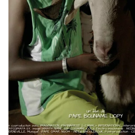
PROJECTIONS SPÉCIALES
PROJECTIONS DESTINÉES
AUX ENFANTS
FROM GROUND ZERO +
LES ATELIERS
CONFÉRENCES
ACTUALITÉS
CONTACT