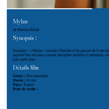
Mylan
de Marion Hérail
Synopsis :
Synopsis : « Mylan » raconte l’histoire d’un garçon de 8 ans qu
aujourd’hui reconnu comme discipline sportive et artistique, e
jour après jour.
Détails film
Genre :
Documentaire
Durée :
91 mn
Pays :
France
Date de sortie :