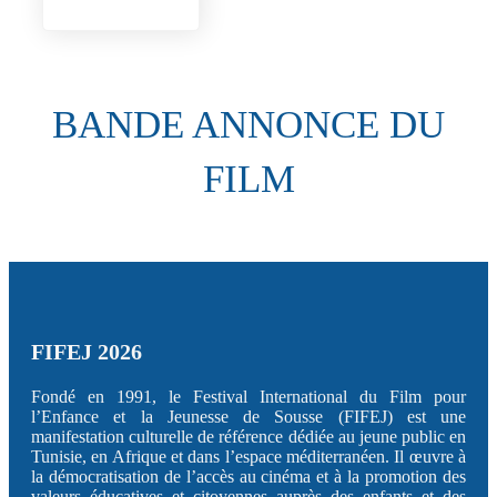
BANDE ANNONCE DU
FILM
FIFEJ 2026
Fondé en 1991, le Festival International du Film pour
l’Enfance et la Jeunesse de Sousse (FIFEJ) est une
manifestation culturelle de référence dédiée au jeune public en
Tunisie, en Afrique et dans l’espace méditerranéen. Il œuvre à
la démocratisation de l’accès au cinéma et à la promotion des
valeurs éducatives et citoyennes auprès des enfants et des