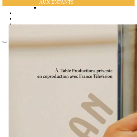
AUX ENFANTS
FROM GROUND ZERO +
LES ATELIERS
CONFÉRENCES
ACTUALITÉS
CONTACT
ACCUEIL
FIFEJ
PALMARÈS (2026)
FIFEJ 2026
JURYS
FILMS
PROGRAMME
FILM D’OUVERTURE
C.O. DES LONGS MÉTRAGES
DE FICTION
C.O. DES LONGS MÉTRAGES
DOCUMENTAIRES
C.O. DES COURTS-
MÉTRAGES
C.O. FILMS POUR LA
JEUNESSE