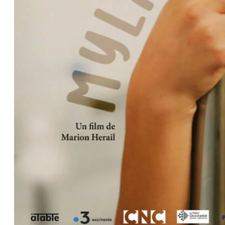
PROJECTIONS SPÉCIALES
PROJECTIONS DESTINÉES
AUX ENFANTS
FROM GROUND ZERO +
LES ATELIERS
CONFÉRENCES
ACTUALITÉS
CONTACT