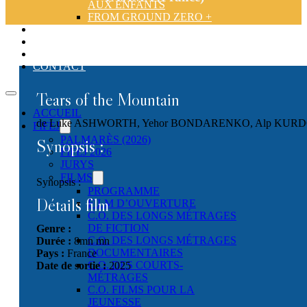
AUX ENFANTS
FROM GROUND ZERO +
LES ATELIERS
CONFÉRENCES
ACTUALITÉS
CONTACT
Tears of the Mountain
ACCUEIL
de Luke ASHWORTH, Yehor BONDARENKO, Alp KURD
FIFEJ
PALMARÈS (2026)
Synopsis :
FIFEJ 2026
JURYS
FILMS
Synopsis :
PROGRAMME
Détails film
FILM D’OUVERTURE
C.O. DES LONGS MÉTRAGES
DE FICTION
Genre :
C.O. DES LONGS MÉTRAGES
Durée :
8mn mn
DOCUMENTAIRES
Pays :
France
C.O. DES COURTS-
Date de sortie :
2025
MÉTRAGES
C.O. FILMS POUR LA
JEUNESSE