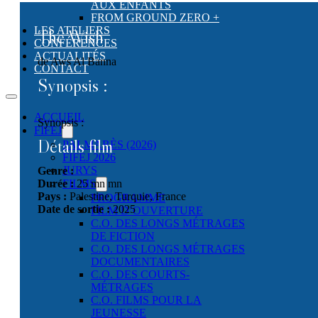
AUX ENFANTS
FROM GROUND ZERO +
LES ATELIERS
The Wish
CONFÉRENCES
ACTUALITÉS
de Aws Al Banna
CONTACT
Synopsis :
ACCUEIL
Synopsis :
FIFEJ
Détails film
PALMARÈS (2026)
FIFEJ 2026
JURYS
Genre :
Durée :
25 mn mn
FILMS
Pays :
Palestine, Turquie, France
PROGRAMME
Date de sortie :
2025
FILM D’OUVERTURE
C.O. DES LONGS MÉTRAGES
DE FICTION
C.O. DES LONGS MÉTRAGES
DOCUMENTAIRES
C.O. DES COURTS-
MÉTRAGES
C.O. FILMS POUR LA
JEUNESSE