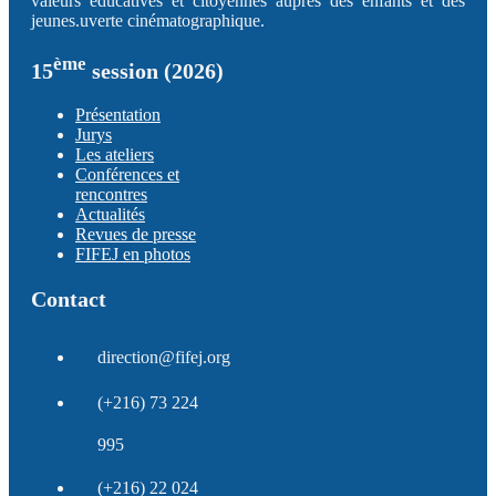
valeurs éducatives et citoyennes auprès des enfants et des
jeunes.uverte cinématographique.
ème
15
session (2026)
Présentation
Jurys
Les ateliers
Conférences et
rencontres
Actualités
Revues de presse
FIFEJ en photos
Contact
direction@fifej.org
(+216) 73 224
995
(+216) 22 024