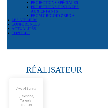
PROJECTIONS SPÉCIALES
PROJECTIONS DESTINÉES
AUX ENFANTS
FROM GROUND ZERO +
LES ATELIERS
CONFÉRENCES
ACTUALITÉS
CONTACT
RÉALISATEUR
Aws Al Banna
(Palestine,
Turquie,
France)