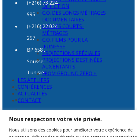
(+216) 73 224
DE FICTION
C.O. DES LONGS MÉTRAGES
995
DOCUMENTAIRES
(+216) 22 024
C.O. DES COURTS-
MÉTRAGES
257
C.O. FILMS POUR LA
JEUNESSE
BP 658 ,
PROJECTIONS SPÉCIALES
PROJECTIONS DESTINÉES
Sousse,
AUX ENFANTS
Tunisie
FROM GROUND ZERO +
LES ATELIERS
CONFÉRENCES
ACTUALITÉS
CONTACT
Nous respectons votre vie privée.
Nous utilisons des cookies pour améliorer votre expérience de