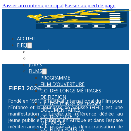
Passer au contenu principal
Passer au pied de page
ACCUEIL
FIFEJ
PALMARÈS (2026)
FIFEJ 2026
JURYS
FILMS
PROGRAMME
FILM D’OUVERTURE
FIFEJ 2026
C.O. DES LONGS MÉTRAGES
DE FICTION
Fondé en 1991, le Festival International du Film pour
C.O. DES LONGS MÉTRAGES
l’Enfance et la Jeunesse de Sousse (FIFEJ) est une
DOCUMENTAIRES
manifestation culturelle de référence dédiée au
C.O. DES COURTS-
jeune public en Tunisie, en Afrique et dans l’espace
MÉTRAGES
méditerranéen. Il œuvre à la démocratisation de
C.O. FILMS POUR LA