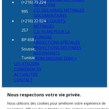
(+216) 73 224
DE FICTION
C.O. DES LONGS MÉTRAGES
995
DOCUMENTAIRES
(+216) 22 024
C.O. DES COURTS-
MÉTRAGES
257
C.O. FILMS POUR LA
JEUNESSE
BP 658 ,
PROJECTIONS SPÉCIALES
PROJECTIONS DESTINÉES
Sousse,
AUX ENFANTS
Tunisie
FROM GROUND ZERO +
LES ATELIERS
CONFÉRENCES
ACTUALITÉS
CONTACT
Nous respectons votre vie privée.
Nous utilisons des cookies pour améliorer votre expérience de