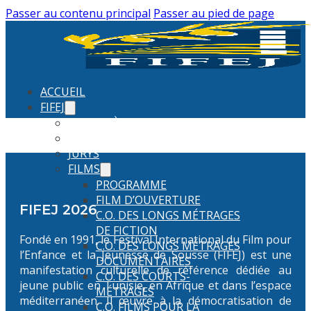
Passer au contenu principal
Passer au pied de page
ACCUEIL
FIFEJ
PALMARÈS (2026)
FIFEJ 2026
JURYS
FILMS
PROGRAMME
FILM D’OUVERTURE
FIFEJ 2026
C.O. DES LONGS MÉTRAGES
DE FICTION
Fondé en 1991, le Festival International du Film pour
C.O. DES LONGS MÉTRAGES
l’Enfance et la Jeunesse de Sousse (FIFEJ) est une
DOCUMENTAIRES
manifestation culturelle de référence dédiée au
C.O. DES COURTS-
jeune public en Tunisie, en Afrique et dans l’espace
MÉTRAGES
méditerranéen. Il œuvre à la démocratisation de
C.O. FILMS POUR LA