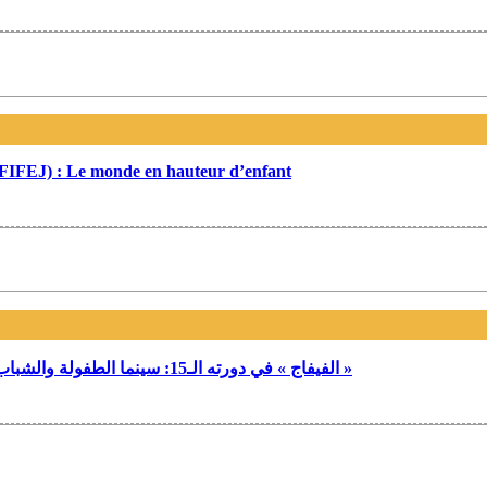
e (FIFEJ) : Le monde en hauteur d’enfant
« الفيفاج » في دورته الـ15: سينما الطفولة والشباب تشعّ من سوسة بهوية بصرية مستلهمة من إرث « حضرموت »