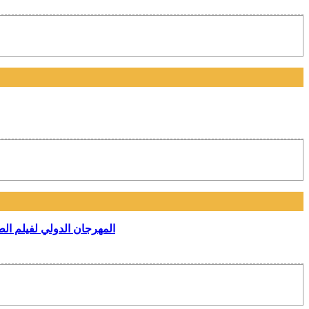
المهرجان الدولي لفيلم الطفولة والشباب بسوسة في درورته الـ 5