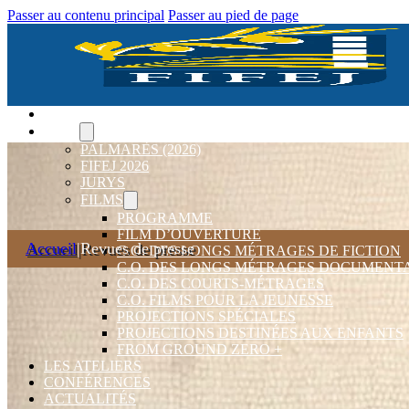
Passer au contenu principal
Passer au pied de page
ACCUEIL
FIFEJ
PALMARÈS (2026)
FIFEJ 2026
JURYS
FILMS
PROGRAMME
FILM D’OUVERTURE
Accueil
|
Revues de presse
C.O. DES LONGS MÉTRAGES DE FICTION
C.O. DES LONGS MÉTRAGES DOCUMENT
C.O. DES COURTS-MÉTRAGES
C.O. FILMS POUR LA JEUNESSE
PROJECTIONS SPÉCIALES
PROJECTIONS DESTINÉES AUX ENFANTS
FROM GROUND ZERO +
LES ATELIERS
CONFÉRENCES
ACTUALITÉS