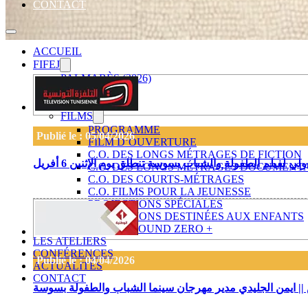
CONTACT
ACCUEIL
FIFEJ
PALMARÈS (2026)
FIFEJ 2026
JURYS
FILMS
PROGRAMME
Publié le : 05/04/2026
FILM D’OUVERTURE
C.O. DES LONGS MÉTRAGES DE FICTION
C.O. DES LONGS MÉTRAGES DOCUMENT
C.O. DES COURTS-MÉTRAGES
C.O. FILMS POUR LA JEUNESSE
PROJECTIONS SPÉCIALES
PROJECTIONS DESTINÉES AUX ENFANTS
FROM GROUND ZERO +
LES ATELIERS
CONFÉRENCES
Publié le : 04/04/2026
ACTUALITÉS
CONTACT
س || ايمن الجليدي مدير مهرجان سينما الشباب والطفولة بسوسة